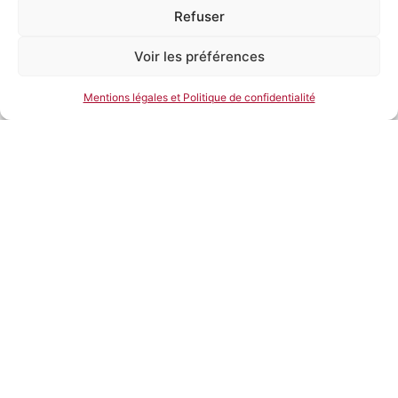
Refuser
Voir les préférences
Mentions légales et Politique de confidentialité
Daniel
Bravo à ces jeunes entrepreneurs et à leurs écoles qui
le permettent !, affirme le sociologue François Dupuy –
RH