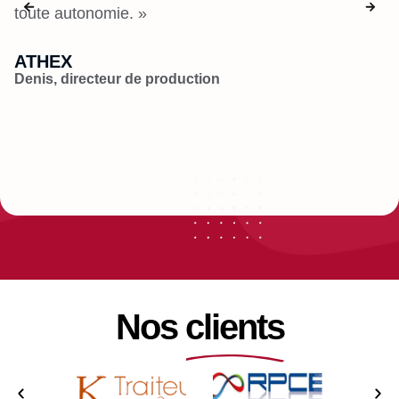
toute autonomie. »
e
ATHEX
B
Denis, directeur de production
Hu
Nos clients