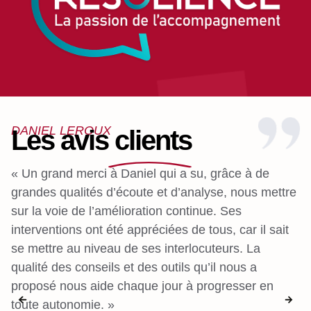
DANIEL LEROUX
Les avis clients
« Un grand merci à Daniel qui a su, grâce à de
«
grandes qualités d’écoute et d’analyse, nous mettre
c
sur la voie de l’amélioration continue. Ses
no
interventions ont été appréciées de tous, car il sait
in
se mettre au niveau de ses interlocuteurs. La
e
qualité des conseils et des outils qu’il nous a
n
proposé nous aide chaque jour à progresser en
c
toute autonomie. »
e