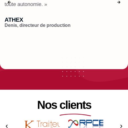
toute autonomie. »
e
ATHEX
B
Denis, directeur de production
Hu
Nos clients